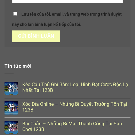
Lưu tên của tôi, email, và trang web trong trình duyệt
này cho lần bình luận kế tiếp của tôi.
Tin tức mới
Kèo Cầu Thủ Ghi Bàn: Loại Hình Đặt Cược Độc Lạ
04
Nhất Tại 123B
Th4
Xóc Đĩa Online – Những Bí Quyết Trường Tồn Tại
04
123B
Th4
Bài Chắn – Những Bí Mật Thành Công Tại Sân
04
Chơi 123B
Th4