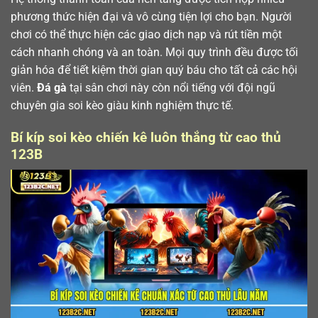
phương thức hiện đại và vô cùng tiện lợi cho bạn. Người
chơi có thể thực hiện các giao dịch nạp và rút tiền một
cách nhanh chóng và an toàn. Mọi quy trình đều được tối
giản hóa để tiết kiệm thời gian quý báu cho tất cả các hội
viên.
Đá gà
tại sân chơi này còn nổi tiếng với đội ngũ
chuyên gia soi kèo giàu kinh nghiệm thực tế.
Bí kíp soi kèo chiến kê luôn thắng từ cao thủ
123B