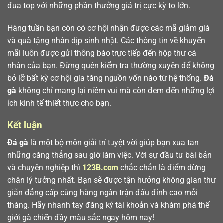
đua top với những phần thưởng giá trị cực kỳ to lớn.
Hàng tuần bạn còn có cơ hội nhận được các mã giảm giá
và quà tặng nhân dịp sinh nhật. Các thông tin về khuyến
mãi luôn được gửi thông báo trực tiếp đến hộp thư cá
nhân của bạn. Đừng quên kiểm tra thường xuyên để không
bỏ lỡ bất kỳ cơ hội gia tăng nguồn vốn nào từ hệ thống.
Đá
gà
không chỉ mang lại niềm vui mà còn đem đến những lợi
ích kinh tế thiết thực cho bạn.
Kết luận
Đá gà
là một bộ môn giải trí tuyệt vời giúp bạn xua tan
những căng thẳng sau giờ làm việc. Với sự đầu tư bài bản
và chuyên nghiệp thì
123B.com
chắc chắn là điểm dừng
chân lý tưởng nhất. Bạn sẽ được tận hưởng không gian thư
giãn đẳng cấp cùng hàng ngàn trận đấu đỉnh cao mỗi
tháng. Hãy nhanh tay đăng ký tài khoản và khám phá thế
giới gà chiến đầy màu sắc ngay hôm nay!