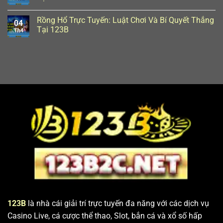
Rồng Hổ Trực Tuyến: Luật Chơi Và Bí Quyết Thắng
04
Tại 123B
Th4
123B
là nhà cái giải trí trực tuyến đa năng với các dịch vụ
Casino Live, cá cược thể thao, Slot, bắn cá và xổ số hấp