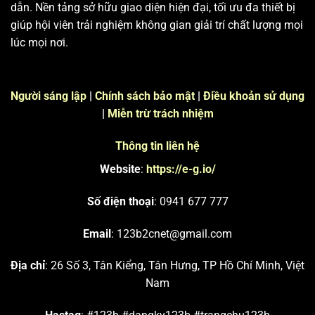
dẫn. Nền tảng sở hữu giao diện hiện đại, tối ưu đa thiết bị
giúp hội viên trải nghiệm không gian giải trí chất lượng mọi
lúc mọi nơi.
Người sáng lập
|
Chính sách bảo mật
|
Điều khoản sử dụng
|
Miễn trừ trách nhiệm
Thông tin liên hệ
Website
:
https://e-g.io/
Số điện thoại
: 0941 677 777
Email
:
123b2cnet@gmail.com
Địa chỉ
: 26 Số 3, Tân Kiểng, Tân Hưng, TP Hồ Chí Minh, Việt
Nam