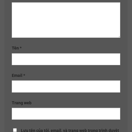
Tên
*
Email
*
Trang web
Lưu tên của tôi, email, và trang web trong trình duyệt