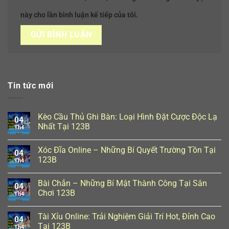
này cho lần bình luận kế tiếp của tôi.
Tin tức mới
Kèo Cầu Thủ Ghi Bàn: Loại Hình Đặt Cược Độc Lạ
04
Nhất Tại 123B
Th4
Xóc Đĩa Online – Những Bí Quyết Trường Tồn Tại
04
123B
Th4
Bài Chắn – Những Bí Mật Thành Công Tại Sân
04
Chơi 123B
Th4
Tài Xỉu Online: Trải Nghiệm Giải Trí Hot, Đỉnh Cao
04
Tại 123B
Th4