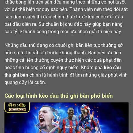
khắc bóng lăn trên sân đều mang theo những cơ hội tuyệt
vời để thể hiện tư duy sắc bén. Thành viên nên theo dõi sát
sao danh sách thi đấu chính thức trước khi cuộc đối đầu
bắt đầu diễn ra. Sự chuẩn bị chu đáo này giúp bạn nâng
cao tỷ lệ thành công trong mọi lựa chọn giải trí hiện nay.
Những cầu thủ đang có chuỗi ghi bàn liên tục thường sở
hữu sự tự tin rất lớn trước khung thành. Bạn nên ưu tiên
những cái tên thường xuyên thực hiện các quả phạt đền
hoặc tình huống cố định nguy hiểm. Khám phá
kèo cầu
thủ ghi bàn
chính là hành trình đi tìm những giây phút vinh
quang đầy lôi cuốn.
Các loại hình kèo cầu thủ ghi bàn phổ biến