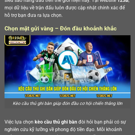
siêu sao hàng đầu trên thế giới hiện nay. Tại website
123B
,
mọi dữ liệu về trận đấu luôn được cập nhật chính xác để
hỗ trợ bạn đưa ra lựa chọn.
Chọn mặt gửi vàng – Đón đầu khoảnh khắc
Kèo cầu thủ ghi bàn giúp đón đầu cơ hội chiến thắng lớn
Việc lựa chọn
kèo cầu thủ ghi bàn
đòi hỏi bạn phải có sự
nghiên cứu kỹ lưỡng về phong độ tiền đạo. Mỗi khoảnh